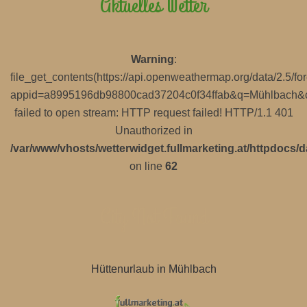
Aktuelles Wetter
Warning
:
file_get_contents(https://api.openweathermap.org/data/2.5/for
appid=a8995196db98800cad37204c0f34ffab&q=Mühlbach&cn
failed to open stream: HTTP request failed! HTTP/1.1 401
Unauthorized in
/var/www/vhosts/wetterwidget.fullmarketing.at/httpdocs/d
on line
62
City Not Found
Hüttenurlaub in Mühlbach