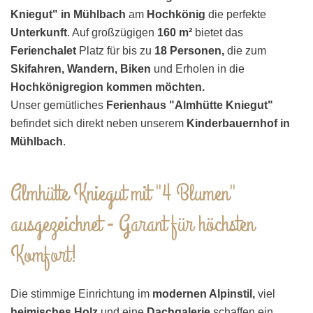
Kniegut" in Mühlbach
am
Hochkönig
die perfekte
Unterkunft
. Auf großzügigen
160 m²
bietet das
Ferienchalet
Platz für bis zu
18 Personen,
die zum
Skifahren, Wandern, Biken
und Erholen in die
Hochkönigregion kommen möchten.
Unser gemütliches
Ferienhaus "Almhütte Kniegut"
befindet sich direkt neben unserem
Kinderbauernhof in
Mühlbach
.
Almhütte Kniegut mit "4 Blumen"
ausgezeichnet - Garant für höchsten
Komfort!
Die stimmige Einrichtung im
modernen Alpinstil,
viel
heimisches Holz
und eine
Dachgalerie
schaffen ein