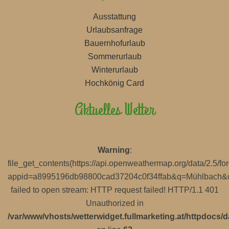
Ausstattung
Urlaubsanfrage
Bauernhofurlaub
Sommerurlaub
Winterurlaub
Hochkönig Card
Aktuelles Wetter
Warning
:
file_get_contents(https://api.openweathermap.org/data/2.5/for
appid=a8995196db98800cad37204c0f34ffab&q=Mühlbach&cn
failed to open stream: HTTP request failed! HTTP/1.1 401
Unauthorized in
/var/www/vhosts/wetterwidget.fullmarketing.at/httpdocs/d