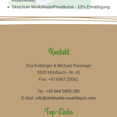
Rodelverleih
Skischule Workshops/Privatkurse - 10% Ermäßigung
Kontakt
Eva Koblinger & Michael Riexinger
5505 Mühlbach - Nr. 41
Fax: +43 6467 20061
Tel.:
+43 664 5955 280
E-Mail:
info@almhuette-muehlbach.com
Top-Links